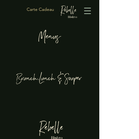
Rebelle
Carte Cadeau
Bistro
Menus
Brunch,Lunch & Souper
Rebelle
Bistro